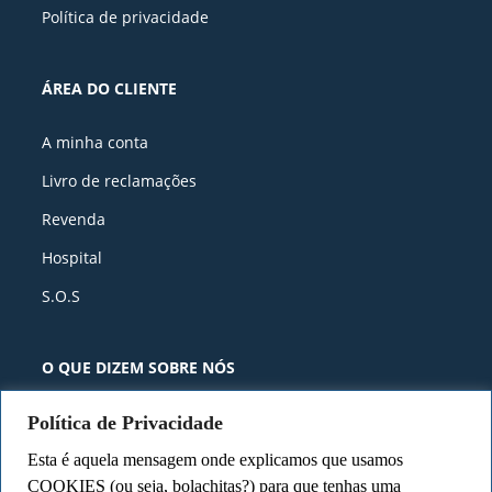
Política de privacidade
ÁREA DO CLIENTE
A minha conta
Livro de reclamações
Revenda
Hospital
S.O.S
O QUE DIZEM SOBRE NÓS​ ​
Descobre porque temos Pontuação
Política de Privacidade
de 4.7⭐ com +1000 avaliações
Esta é aquela mensagem onde explicamos que usamos
COOKIES (ou seja, bolachitas?) para que tenhas uma