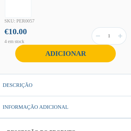
SKU: PER0057
€
10.00
Quantidade
de
-
+
4 em stock
Pendrive
DataTraveler
ADICIONAR
Exodia
Onyx
64GB
USB
3.2
DESCRIÇÃO
INFORMAÇÃO ADICIONAL