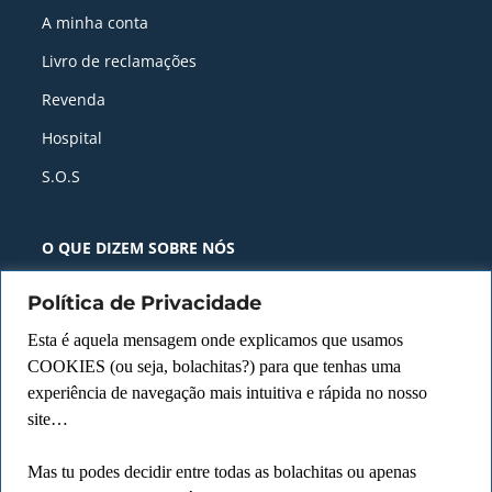
A minha conta
Livro de reclamações
Revenda
Hospital
S.O.S
O QUE DIZEM SOBRE NÓS​ ​
Política de Privacidade
Descobre porque temos Pontuação
de 4.7⭐ com +1000 avaliações
Esta é aquela mensagem onde explicamos que usamos
COOKIES (ou seja, bolachitas?) para que tenhas uma
Ler mais avaliações no Facebook
experiência de navegação mais intuitiva e rápida no nosso
site…
Ver Avaliações no Google
Mas tu podes decidir entre todas as bolachitas ou apenas