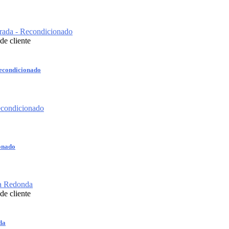
de cliente
econdicionado
onado
de cliente
da