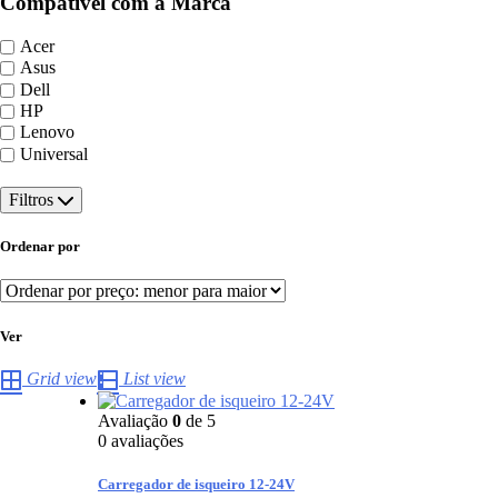
Compatível com a Marca
Acer
Asus
Dell
HP
Lenovo
Universal
Filtros
Ordenar por
Ver
Grid view
List view
Avaliação
0
de 5
0
avaliações
Carregador de isqueiro 12-24V