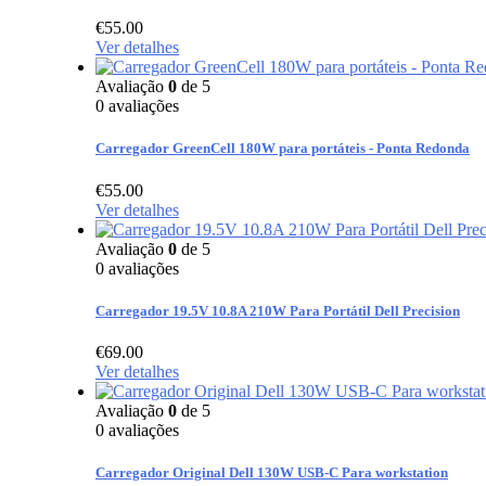
€
55.00
Ver detalhes
Avaliação
0
de 5
0
avaliações
Carregador GreenCell 180W para portáteis - Ponta Redonda
€
55.00
Ver detalhes
Avaliação
0
de 5
0
avaliações
Carregador 19.5V 10.8A 210W Para Portátil Dell Precision
€
69.00
Ver detalhes
Avaliação
0
de 5
0
avaliações
Carregador Original Dell 130W USB-C Para workstation