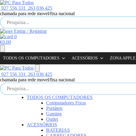
Skip
to
927 556 331
263 036 425
content
chamada para rede movel/fixa nacional
Entrar / Registrar
0
€
0.00
TODOS OS COMPUTADORES
ACESSÓRIOS
ZONA APPLE
927 556 331
263 036 425
chamada para rede movel/fixa nacional
TODOS OS COMPUTADORES
Computadores Fixos
Portáteis
Gaming
Outlet
ACESSÓRIOS
BATERIAS
CARREGADORES