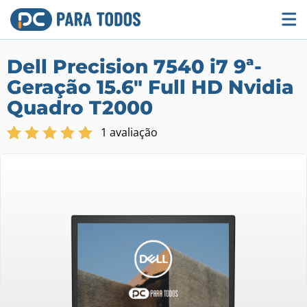
Skip
to
content
Dell Precision 7540 i7 9ª-
Geração 15.6" Full HD Nvidia
Quadro T2000
1
avaliação
Classificado
1
com
5.00
em 5 com
base em
classificação
de
cliente