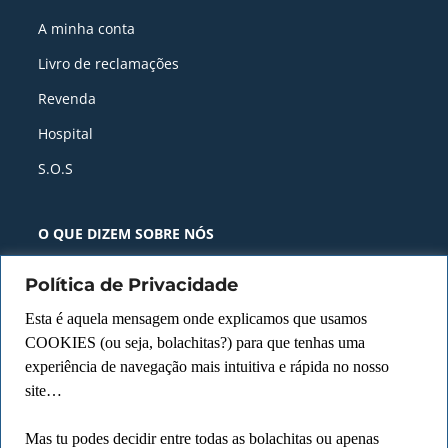
A minha conta
Livro de reclamações
Revenda
Hospital
S.O.S
O QUE DIZEM SOBRE NÓS​ ​
Descobre porque temos Pontuação
Política de Privacidade
de 4.7⭐ com +1000 avaliações
Esta é aquela mensagem onde explicamos que usamos
COOKIES (ou seja, bolachitas?) para que tenhas uma
Ler mais avaliações no Facebook
experiência de navegação mais intuitiva e rápida no nosso
site…
Ver Avaliações no Google
Mas tu podes decidir entre todas as bolachitas ou apenas