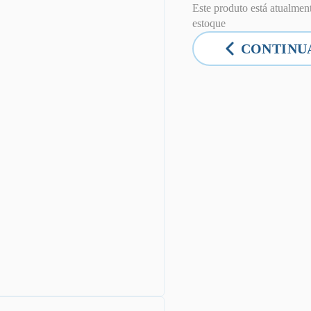
em 5 com
Este produto está atualment
base em
estoque
classificação
de
CONTINU
cliente