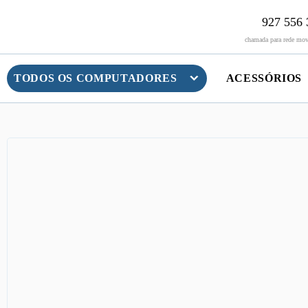
Skip
927 556 
to
content
chamada para rede move
TODOS OS COMPUTADORES
ACESSÓRIOS