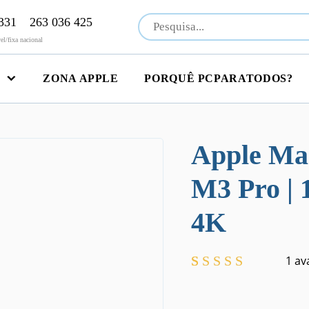
331
263 036 425
l/fixa nacional
ZONA APPLE
PORQUÊ PCPARATODOS?
Apple Mac
M3 Pro |
4K
1
ava
Classificado
1
com
5.00